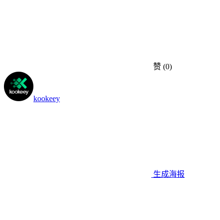
赞
(0)
kookeey
生成海报