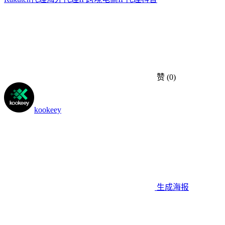
赞
(0)
kookeey
生成海报