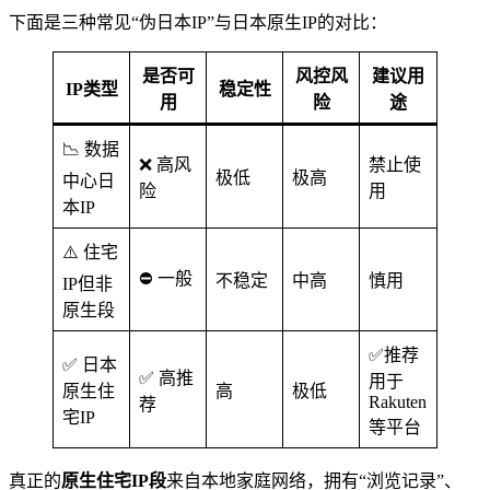
下面是三种常见“伪日本IP”与日本原生IP的对比：
是否可
风控风
建议用
IP类型
稳定性
用
险
途
📉 数据
❌ 高风
禁止使
极低
极高
中心日
险
用
本IP
⚠️ 住宅
⛔ 一般
不稳定
中高
慎用
IP但非
原生段
✅推荐
✅ 日本
✅ 高推
用于
原生住
高
极低
Rakuten
荐
宅IP
等平台
真正的
原生住宅IP段
来自本地家庭网络，拥有“浏览记录”、