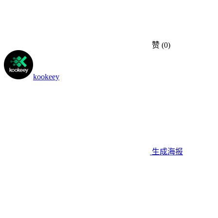
赞
(0)
kookeey
生成海报