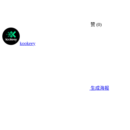
赞
(0)
kookeey
生成海报