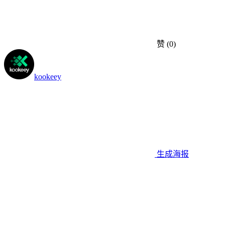
赞
(0)
kookeey
生成海报