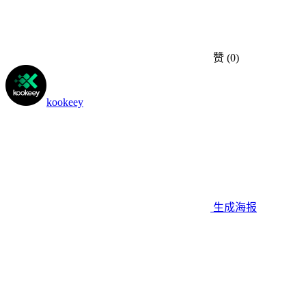
赞
(0)
kookeey
生成海报