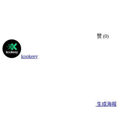
赞
(0)
kookeey
生成海报