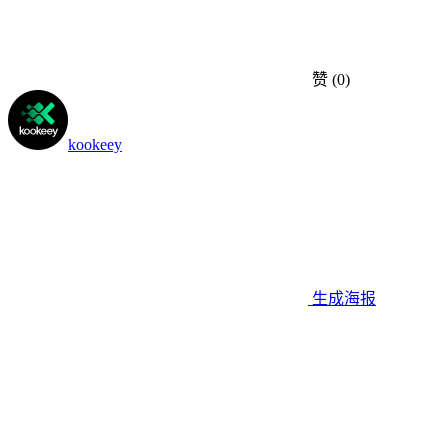
赞
(0)
kookeey
生成海报