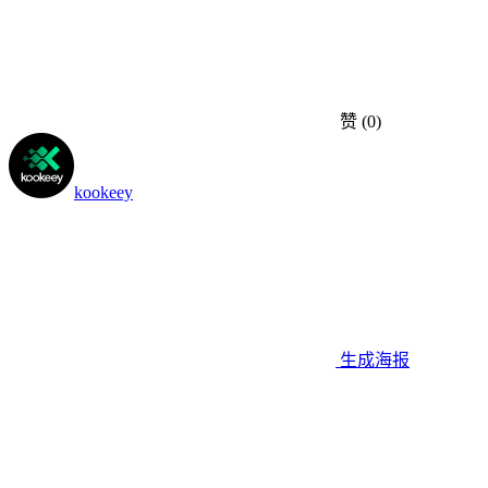
赞
(0)
kookeey
生成海报