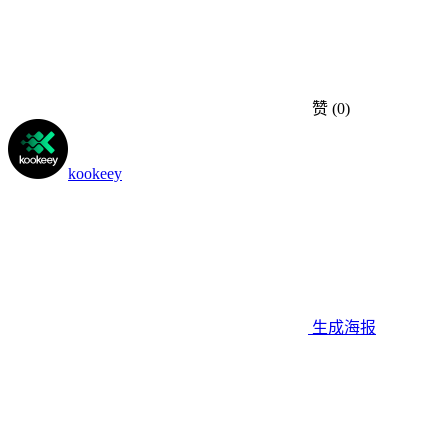
赞
(0)
kookeey
生成海报