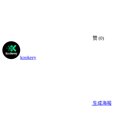
赞
(0)
kookeey
生成海报