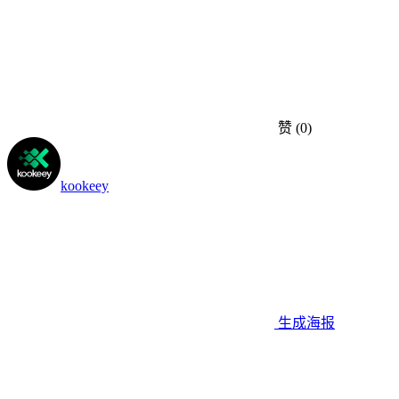
赞
(0)
kookeey
生成海报