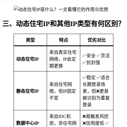
三、动态住宅IP和其他IP类型有何区别？
类型
特点
优劣对比
来自真实住宅
✅安全 ✅灵活
动态住宅IP
网络，IP会定
✅抗封强
期更换
✅稳定 ✅适合
来自住宅网
长期登录场
静态住宅IP
络，但IP固定
景，但❌更易
不变
被识别为重复
登录
来自IDC机
❌易触发风控
数据中心IP
房，非住宅网
❌信用度低 ✅