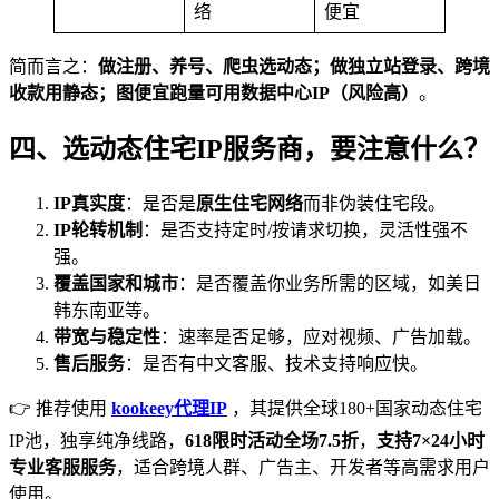
络
便宜
简而言之：
做注册、养号、爬虫选动态；做独立站登录、跨境
收款用静态；图便宜跑量可用数据中心IP（风险高）
。
四、选动态住宅IP服务商，要注意什么？
IP真实度
：是否是
原生住宅网络
而非伪装住宅段。
IP轮转机制
：是否支持定时/按请求切换，灵活性强不
强。
覆盖国家和城市
：是否覆盖你业务所需的区域，如美日
韩东南亚等。
带宽与稳定性
：速率是否足够，应对视频、广告加载。
售后服务
：是否有中文客服、技术支持响应快。
👉 推荐使用
kookeey代理IP
，其提供全球180+国家动态住宅
IP池，独享纯净线路，
618限时活动全场7.5折
，
支持7×24小时
专业客服服务
，适合跨境人群、广告主、开发者等高需求用户
使用。