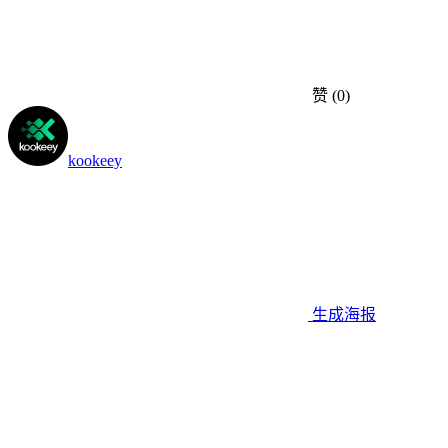
赞
(0)
kookeey
生成海报