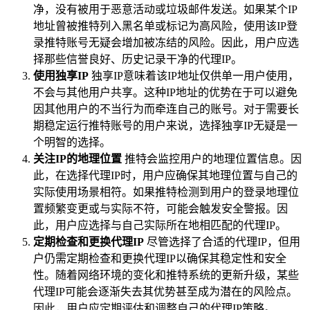
净，没有被用于恶意活动或垃圾邮件发送。如果某个IP
地址曾被推特列入黑名单或标记为高风险，使用该IP登
录推特账号无疑会增加被冻结的风险。因此，用户应选
择那些信誉良好、历史记录干净的代理IP。
使用独享IP
独享IP意味着该IP地址仅供单一用户使用，
不会与其他用户共享。这种IP地址的优势在于可以避免
因其他用户的不当行为而牵连自己的账号。对于需要长
期稳定运行推特账号的用户来说，选择独享IP无疑是一
个明智的选择。
关注IP的地理位置
推特会监控用户的地理位置信息。因
此，在选择代理IP时，用户应确保其地理位置与自己的
实际使用场景相符。如果推特检测到用户的登录地理位
置频繁变更或与实际不符，可能会触发安全警报。因
此，用户应选择与自己实际所在地相匹配的代理IP。
定期检查和更换代理IP
尽管选择了合适的代理IP，但用
户仍需定期检查和更换代理IP以确保其稳定性和安全
性。随着网络环境的变化和推特系统的更新升级，某些
代理IP可能会逐渐失去其优势甚至成为潜在的风险点。
因此，用户应定期评估和调整自己的代理IP策略。