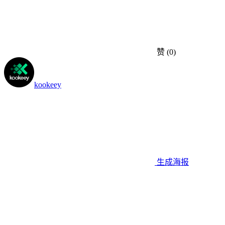
赞
(0)
kookeey
生成海报