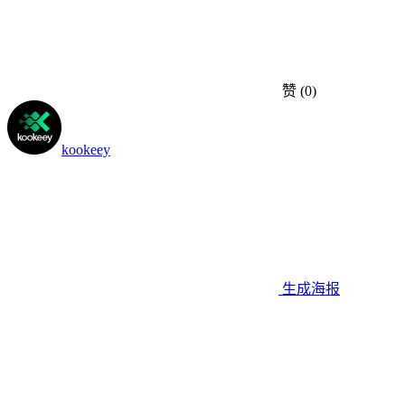
赞
(0)
kookeey
生成海报