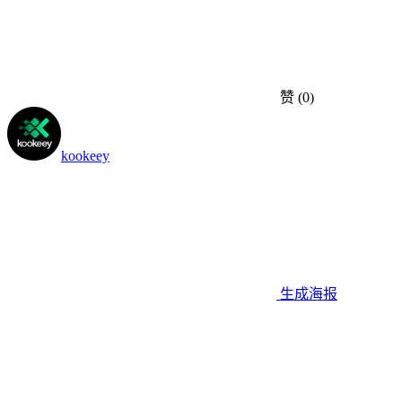
赞
(0)
kookeey
生成海报