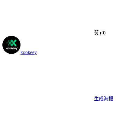
赞
(0)
kookeey
生成海报