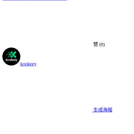
赞
(0)
kookeey
生成海报