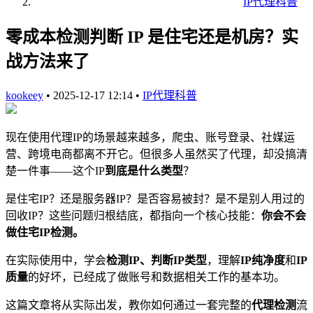
IP代理科普
零成本检测判断 IP 是住宅还是机房？实
战方法来了
kookeey
•
2025-12-17 12:14
•
IP代理科普
现在使用代理IP的场景越来越多，爬虫、账号登录、社媒运
营、跨境电商都离不开它。但很多人虽然买了代理，却没搞清
楚一件事——这个IP
到底是什么类型
？
是住宅IP？还是服务器IP？是否容易被封？是不是别人用过的
回收IP？这些问题归根结底，都指向一个核心技能：
你会不会
做住宅IP检测。
在实际使用中，学会
检测IP、判断IP类型
，理解
IP纯净度
和
IP
质量
的好坏，已经成了做账号和数据相关工作的基本功。
这篇文章将从实际出发，教你如何通过一套完整的
代理检测
流