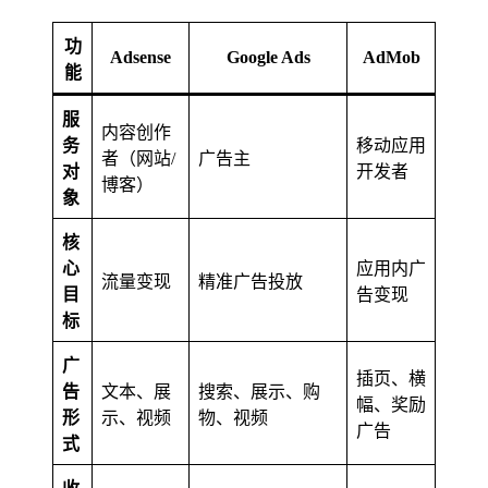
功
Adsense
Google Ads
AdMob
能
服
内容创作
务
移动应用
者（网站/
广告主
对
开发者
博客）
象
核
心
应用内广
流量变现
精准广告投放
目
告变现
标
广
插页、横
告
文本、展
搜索、展示、购
幅、奖励
形
示、视频
物、视频
广告
式