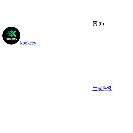
赞
(0)
kookeey
生成海报