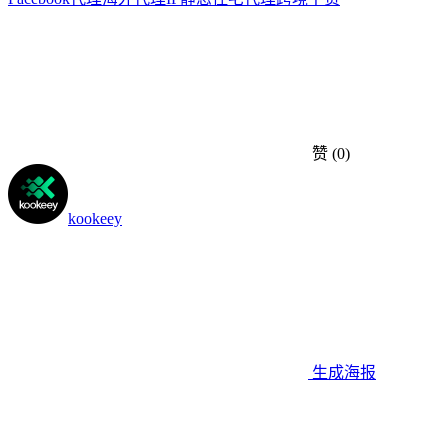
赞
(0)
kookeey
生成海报