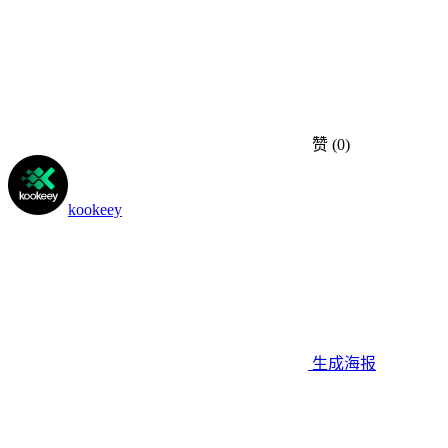
赞
(0)
kookeey
生成海报