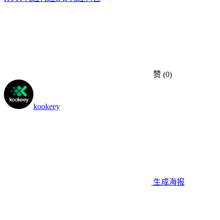
赞
(0)
kookeey
生成海报