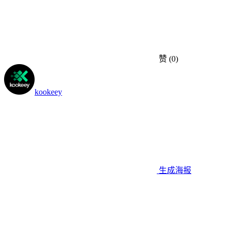
赞
(0)
kookeey
生成海报