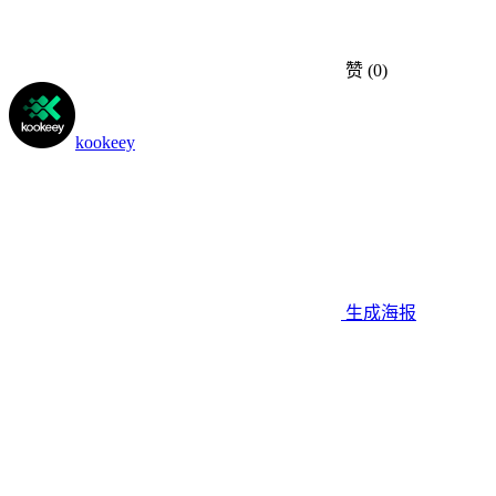
赞
(0)
kookeey
生成海报