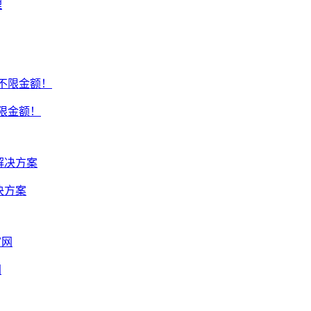
不限金额！
决方案
网