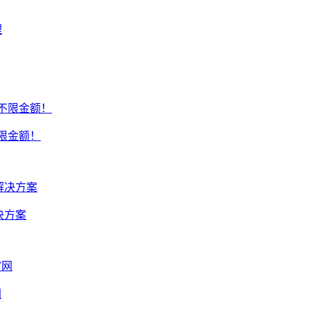
不限金额！
决方案
网