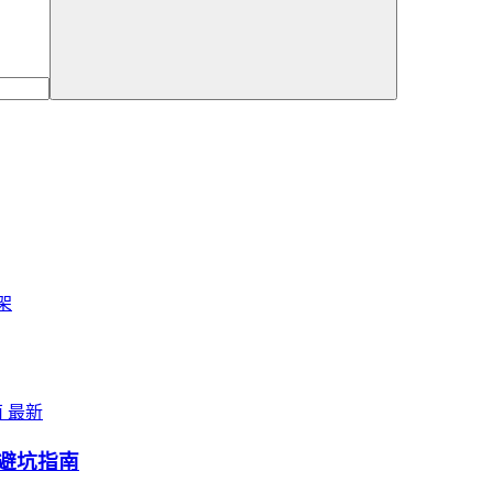
上架
最新
ay避坑指南