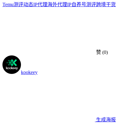
Temu测评
动态IP代理
海外代理IP
自养号测评
跨境干货
赞
(0)
kookeey
生成海报