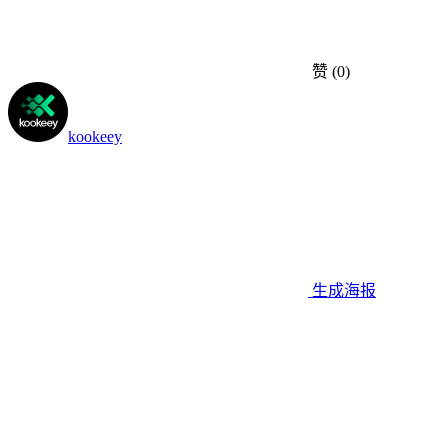
赞
(0)
kookeey
生成海报