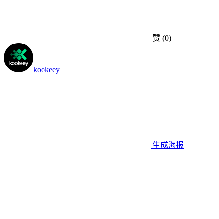
赞
(0)
kookeey
生成海报