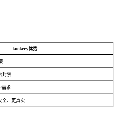
kookeey优势
要
台封禁
P需求
安全、更真实