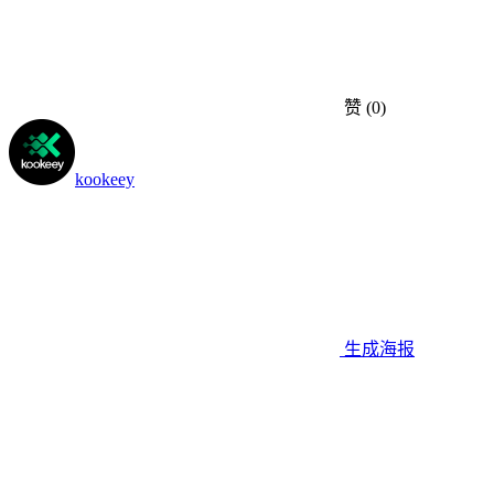
赞
(0)
kookeey
生成海报