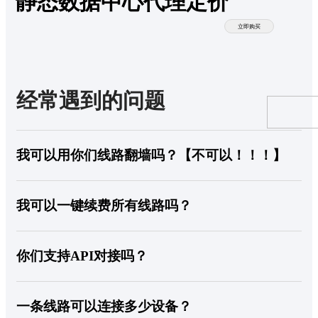
静态数据中心代理定价
立即购买
经常遇到的问题
我可以用你们线路翻墙吗？【不可以！！！】
不可以！ kookeey的线路已经屏蔽所有境内的IP访问，使用线路前，您需要自
备境外环境。
我可以一键续费所有线路吗？
可以。 您可以在账户信息 面勾选某一类线路到期自动续订 单独设置过续费
策略不会受此配置的影响
你们支持API对接吗？
支持。 具体对接内容可以查看API文档
一条线路可以连接多少设备？