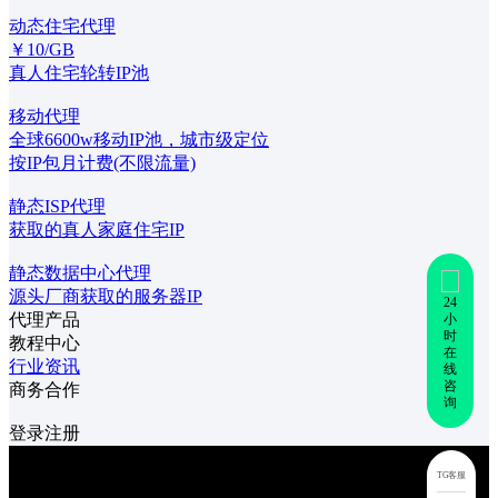
动态住宅代理
￥10/GB
真人住宅轮转IP池
移动代理
全球6600w移动IP池，城市级定位
按IP包月计费(不限流量)
静态ISP代理
获取的真人家庭住宅IP
静态数据中心代理
源头厂商获取的服务器IP
24
代理产品
小
时
教程中心
在
行业资讯
线
咨
商务合作
询
登录
注册
TG客服