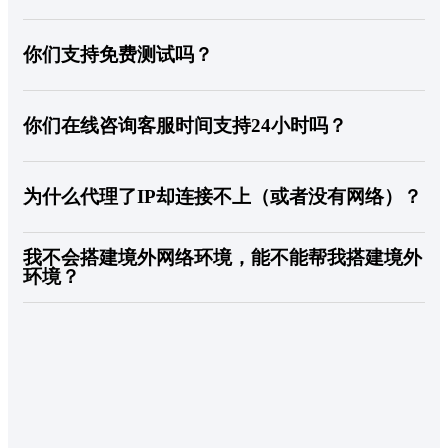
理论上都没有限制。kookeey不会对使用并发做限制。但是一条线路的带宽是
有限的，连接太多设备有可能会造成网络不稳定。
你们支持免费测试吗？
为了防止IP滥用，kookeey的静态产品目前并不提供任何免费测试服务。动态
住宅线路，在用户注册激活后，可以领取免费流量包进行测试。
你们在线咨询客服时间支持24小时吗？
支持，点击官网右下角-【在线咨询】按钮，即可直接在线咨询我司客服，全
天候为您解答疑问
为什么代理了IP却连接不上（或者没有网络）？
kookeey海外的IP需要在境外环境使用，国内环境无法使用。 如果已经在境外
我不会搭建境外网络环境，能不能帮我搭建境外
环境仍连接不上，可以联系官方客服协助处理。
环境？
kookeey不协助任何客户进行境外环境的搭建。 并且已基于国家法律法规，
屏蔽了所有国内IP直连。