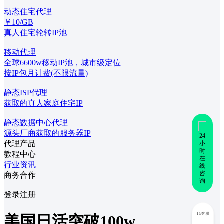
动态住宅代理
￥10/GB
真人住宅轮转IP池
移动代理
全球6600w移动IP池，城市级定位
按IP包月计费(不限流量)
静态ISP代理
获取的真人家庭住宅IP
静态数据中心代理
源头厂商获取的服务器IP
24
代理产品
小
时
教程中心
在
行业资讯
线
咨
商务合作
询
登录
注册
TG客服
美国日活突破100w