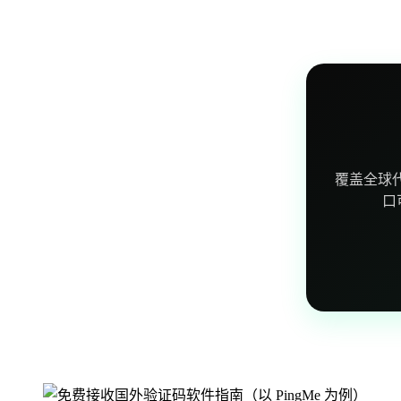
覆盖全球
口