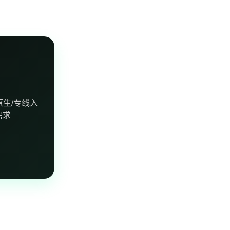
生/专线入
需求