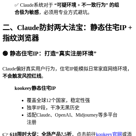
✅ Claude系统对于
“可疑环境 + 不一致行为” 的组
合极为敏感
，必须用专业方式避坑。
二、Claude防封两大法宝：静态住宅IP +
指纹浏览器
🟢 静态住宅IP：打造“真实注册环境”
Claude偏好真实用户行为，住宅IP能模拟日常家庭网络环境，
不会触发风控红线
。
kookeey静态住宅IP
覆盖全球12个国家，稳定性强
独享IP段，干净无黑历史
适配Claude、OpenAI、Midjourney等多平台
注册
👉
618限时大促：全场产品7.5折
，点击前往
kookeey官网
或添