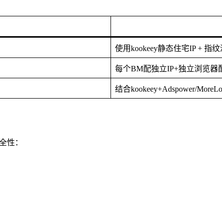
使用kookeey静态住宅IP + 指
每个BM配独立IP+独立浏览器
结合kookeey+Adspower/Mor
安全性：