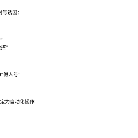
封号诱因：
”
控”
“假人号”
定为自动化操作