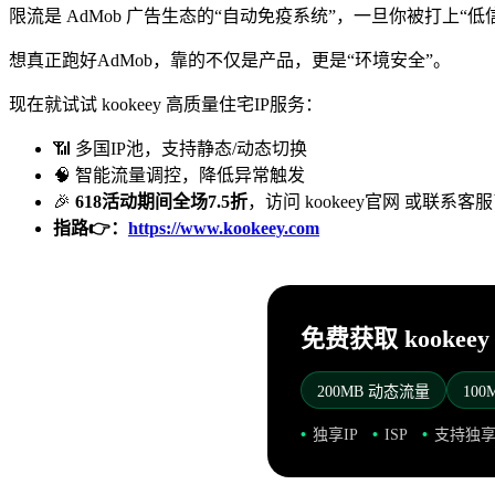
限流是 AdMob 广告生态的“自动免疫系统”，一旦你被打上“
想真正跑好AdMob，靠的不仅是产品，更是“环境安全”。
现在就试试 kookeey 高质量住宅IP服务：
📶 多国IP池，支持静态/动态切换
🧠 智能流量调控，降低异常触发
🎉
618活动期间全场7.5折
，访问 kookeey官网 或联系
指路👉：
https://www.kookeey.com
免费获取 kookee
200MB 动态流量
10
独享IP
ISP
支持独享端