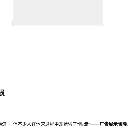
损
变现通道”。但不少人在运营过程中却遭遇了“限流”——
广告展示骤降