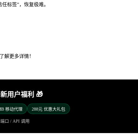
低信任标签”，恢复极难。
客服了解更多详情！
y 新用户福利 🎁
0MB 移动代理
288元 优惠大礼包
口 / API 调用