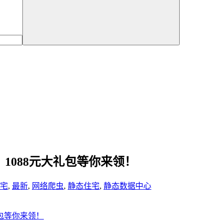
流量！1088元大礼包等你来领！
宅
,
最新
,
网络爬虫
,
静态住宅
,
静态数据中心