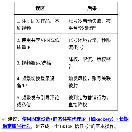
误区
后果
1. 注册即发作品、不
账号冷启动失败，被
刷视频
平台“冷处理”
2. 使用共享VPN或低
账号环境异常，秒限
质量IP
流/封号
降权、限流、版权警
3. 视频搬运/洗稿
告
4. 频繁切换登录设
触发风控，账号关联
备/IP
被封
5. 频繁发布引导评论
被判定为营销行为，
或私信
直接降权
✅ 建议：
使用固定设备+静态住宅代理IP（如kookeey）+长期
稳定账号行为
，是养成一个TikTok“信任号”的基本操作。