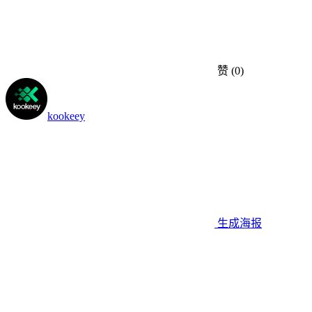
赞
(0)
kookeey
生成海报