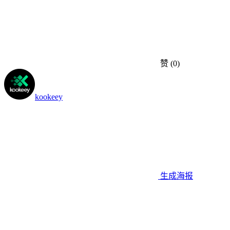
赞
(0)
kookeey
生成海报