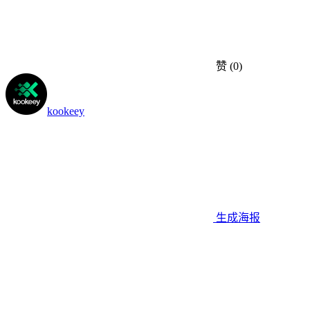
赞
(0)
kookeey
生成海报