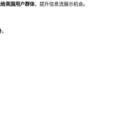
送给英国用户群体
，提升信息流展示机会。
升
。