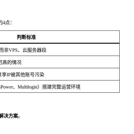
的4点：
判断标准
，而非VPS、云服务器段
迟高的情况
共享IP被其他账号污染
wer、Multilogin）搭建完整运营环境
解决方案
。