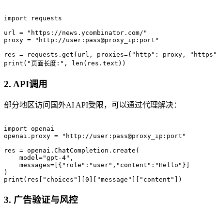
import requests

url = "https://news.ycombinator.com/"

proxy = "http://user:pass@proxy_ip:port"

res = requests.get(url, proxies={"http": proxy, "https"
2. API调用
部分地区访问国外AI API受限，可以通过代理解决：
import openai

openai.proxy = "http://user:pass@proxy_ip:port"

res = openai.ChatCompletion.create(

    model="gpt-4",

    messages=[{"role":"user","content":"Hello"}]

)

3. 广告验证与风控