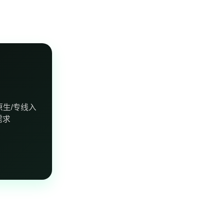
生/专线入
需求