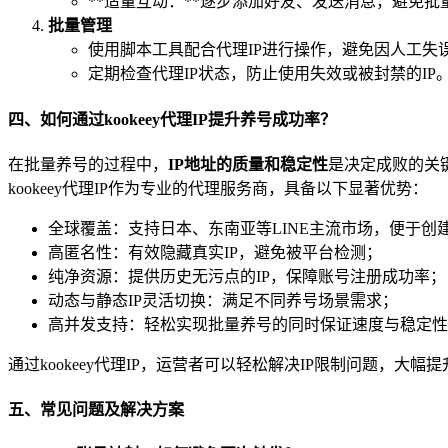
**适量互动：**逐步添加好友、发送消息，避免批
批量管理
使用脚本工具配合代理IP进行操作，避免因人工失
定期检查代理IP状态，防止使用失效或被封禁的IP
四、如何通过kookeey代理IP提升养号成功率？
在批量养号的过程中，
IP地址的质量和稳定性
是决定成败的关
kookeey代理IP作为专业的代理服务商，具备以下显著优势：
全球覆盖：支持日本、东南亚等LINE主流市场，便于创
高匿名性：有效隐藏真实IP，避免被平台检测；
纯净资源：提供历史无污点的IP，保障账号注册成功率；
动态与静态IP灵活切换：满足不同养号场景需求；
高并发支持：轻松实现批量养号的同时保证速度与稳定性
通过kookeey代理IP，运营者可以轻松解决IP限制问题，大幅
五、常见问题及解决方案