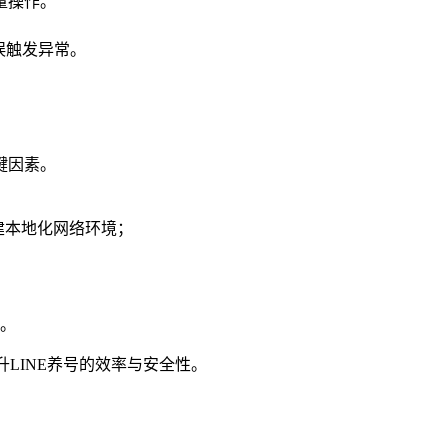
量操作。
误触发异常。
。
键因素。
建本地化网络环境；
。
提升LINE养号的效率与安全性。